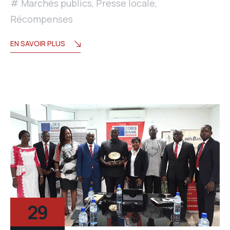
Marchés publics
,
Presse locale
,
Récompenses
EN SAVOIR PLUS
29