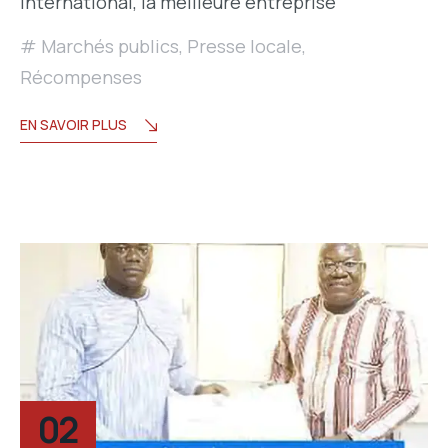
International, la meilleure entreprise
Marchés publics
,
Presse locale
,
Récompenses
EN SAVOIR PLUS
02